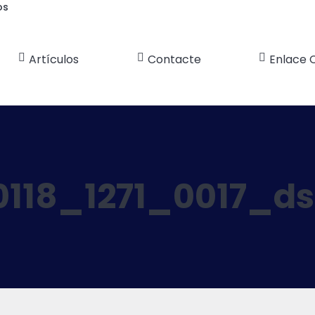
os
Artículos
Contacte
Enlace 
0118_1271_0017_d