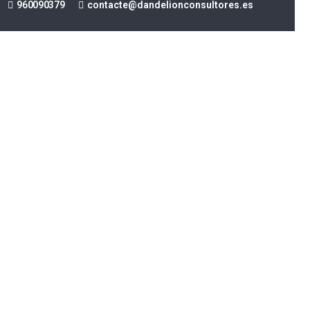
960 090 379
contacte@dandelionconsultores.es